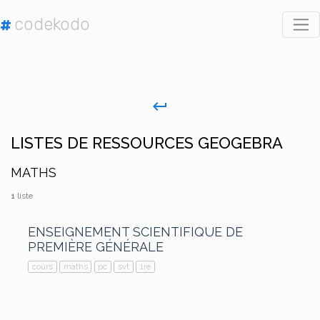
codekodo
#
keyboard_return
LISTES DE RESSOURCES GEOGEBRA
MATHS
1
liste
ENSEIGNEMENT SCIENTIFIQUE DE
PREMIÈRE GÉNÉRALE
cours
maths
pc
svt
1re