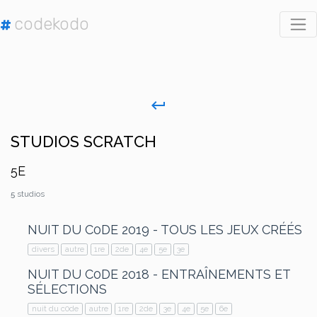
codekodo
#
keyboard_return
STUDIOS SCRATCH
5E
5
studios
NUIT DU C0DE 2019 - TOUS LES JEUX CRÉÉS
divers
autre
1re
2de
4e
5e
3e
NUIT DU C0DE 2018 - ENTRAÎNEMENTS ET
SÉLECTIONS
nuit du c0de
autre
1re
2de
3e
4e
5e
6e