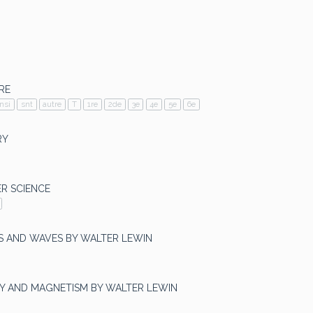
RE
nsi
snt
autre
T
1re
2de
3e
4e
5e
6e
RY
R SCIENCE
IONS AND WAVES BY WALTER LEWIN
CITY AND MAGNETISM BY WALTER LEWIN