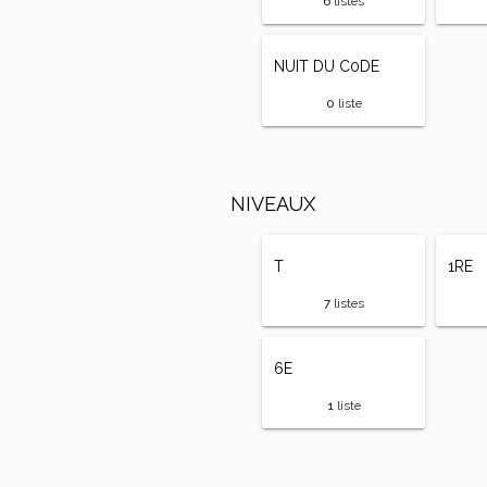
6
listes
NUIT DU C0DE
0
liste
NIVEAUX
T
1RE
7
listes
6E
1
liste