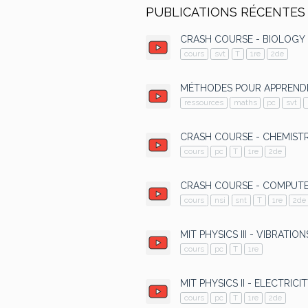
PUBLICATIONS RÉCENTES
CRASH COURSE - BIOLOGY
cours
svt
T
1re
2de
MÉTHODES POUR APPREND
ressources
maths
pc
svt
CRASH COURSE - CHEMIST
cours
pc
T
1re
2de
CRASH COURSE - COMPUTE
cours
nsi
snt
T
1re
2de
MIT PHYSICS III - VIBRAT
cours
pc
T
1re
MIT PHYSICS II - ELECTRI
cours
pc
T
1re
2de