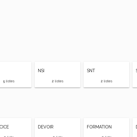
NSI
SNT
5
listes
2
listes
2
listes
CICE
DEVOIR
FORMATION