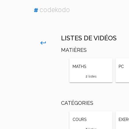
codekodo
#
LISTES DE VIDÉOS
keyboard_return
MATIÈRES
MATHS
PC
2
listes
CATÉGORIES
COURS
EXER