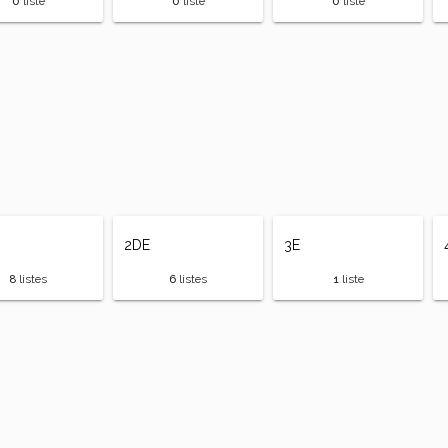
0
liste
0
liste
0
liste
2DE
3E
8
listes
6
listes
1
liste